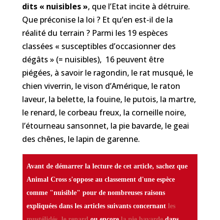
dits « nuisibles »
, que l’Etat incite à détruire.
Que préconise la loi ? Et qu’en est-il de la
réalité du terrain ? Parmi les 19 espèces
classées « susceptibles d’occasionner des
dégâts » (= nuisibles), 16 peuvent être
piégées, à savoir le ragondin, le rat musqué, le
chien viverrin, le vison d’Amérique, le raton
laveur, la belette, la fouine, le putois, la martre,
le renard, le corbeau freux, la corneille noire,
l’étourneau sansonnet, la pie bavarde, le geai
des chênes, le lapin de garenne.
Avant de démarrer la lecture de cet article, sachez que
Animal Cross s'oppose au classement d'une espèce
comme "nuisible" pour de nombreuses raisons
expliquées dans les articles suivants concernant
les
mustélidés
,
le renard
ou encore
la pie bavarde
dans