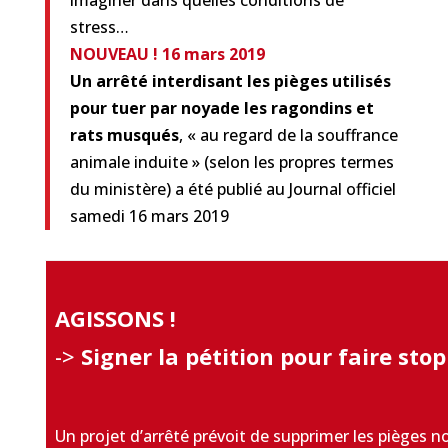
imaginer dans quelles conditions de
stress…
NOUVEAU ! 16 mars 2019
Un arrêté interdisant les pièges utilisés
pour tuer par noyade les ragondins et
rats musqués
, « au regard de la souffrance
animale induite » (selon les propres termes
du ministère) a été publié au Journal officiel
samedi 16 mars 2019
AGISSONS !
->
Signer la pétition pour faire sto
Un projet d’arrêté prévoit de supprimer les pièges 