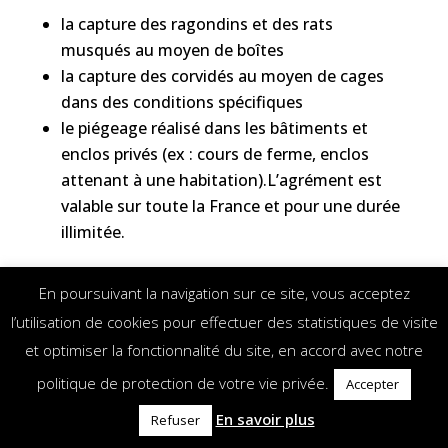
la capture des ragondins et des rats
musqués au moyen de boîtes
la capture des corvidés au moyen de cages
dans des conditions spécifiques
le piégeage réalisé dans les bâtiments et
enclos privés (ex : cours de ferme, enclos
attenant à une habitation).L’agrément est
valable sur toute la France et pour une durée
illimitée.
Peu de contraintes côté piégeurs
En poursuivant la navigation sur ce site, vous acceptez
Tous les pièges doivent être visités chaque
l’utilisation de cookies pour effectuer des statistiques de visite
matin, et dans les 2 heures qui suivent le
et optimiser la fonctionnalité du site, en accord avec notre
lever du soleil pour les pièges des catégories
politique de protection de votre vie privée.
Accepter
3 et 4.
La mise à mort des animaux classés nuisibles
En savoir plus
Refuser
et capturés doit intervenir immédiatement