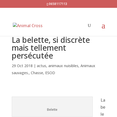
0658117113
La belette, si discrète
mais tellement
persécutée
29 Oct 2018
|
actus
,
animaux nuisibles
,
Animaux
sauvages.
,
Chasse
,
ESOD
La
be
Belette
le