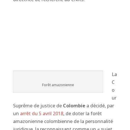
La
C
Forêt amazonienne
o
ur
Suprême de justice de
Colombie
a décidé, par
un
arrêt du 5 avril 2018
, de doter la forêt
amazonienne colombienne de la personnalité
juridique, la reconnaissant comme un « sujet