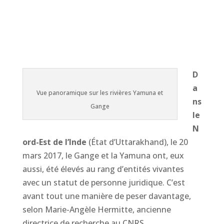
D
a
Vue panoramique sur les rivières Yamuna et
ns
Gange
le
N
ord-Est de l’Inde
(État d’Uttarakhand), le 20
mars 2017, le Gange et la Yamuna ont, eux
aussi, été élevés au rang d’entités vivantes
avec un statut de personne juridique. C’est
avant tout une manière de peser davantage,
selon Marie-Angèle Hermitte, ancienne
directrice de recherche au CNRS.