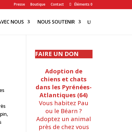
Presse
Boutique
Contact
Éléments 0
AVEC NOUS
NOUS SOUTENIR
FAIRE UN DON
Adoption de
chiens et chats
dans les Pyrénées-
mes
Atlantiques (64)
Vous habitez Pau
rès
ou le Béarn ?
pin,
Adoptez un animal
s
près de chez vous