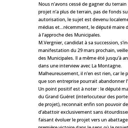
Nous n’avons cessé de gagner du terrain 
projet n’a plus de terrain, pas de fonds 
autorisation, le sujet est devenu localem
médias et…récemment, le député maire de
à l’approche des Municipales.
M.Vergnier, candidat à sa succession, s’i
manifestation du 29 mars prochain, veill
des Municipales. Il a même été jusqu’à ann
dans une interview avec La Montagne.
Malheureusement, il n’en est rien, car le 
que son entreprise pourrait abandonner l’
Un point positif est à noter : le député
du Grand Guéret (interlocuteur des porte
de projet), reconnait enfin son pouvoir de
d’abattoir exclusivement sans étourdiss
faisant évoluer le projet vers un abattag
première victoire dans le sens où le proje