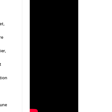
et,
re
ier,
t
tion
 une