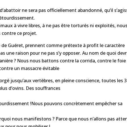
’abattoir ne sera pas officiellement abandonné, qu’il s’agis
 étourdissement.
maux à vivre libres, à ne pas être torturés ni exploités, nou
contre ce projet.
 de Guéret, prennent comme prétexte à profit le caractère
 pas une raison pour ne pas s’y opposer. Au nom de quoi devr
anière ? Nous nous battons contre la corrida, contre le foie
 contre un massacre évitable
gorgé jusqu’aux vertèbres, en pleine conscience, toutes les 3
plus d’ovins. Des souffrances
s étourdissement !Nous pouvons concrètement empêcher sa
quoi nous manifestons ? Parce que nous n’allons pas atte
ux pour nous mobiliser !