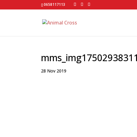
0658117113
mms_img1750293831
28 Nov 2019