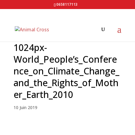
0658117113
1024px-
World_People’s_Confere
nce_on_Climate_Change_
and_the_Rights_of_Moth
er_Earth_2010
10 Juin 2019