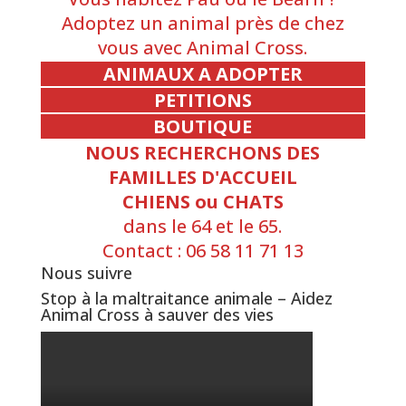
Adoptez un animal près de chez
vous avec Animal Cross.
ANIMAUX A ADOPTER
PETITIONS
BOUTIQUE
NOUS RECHERCHONS DES
FAMILLES D'ACCUEIL
CHIENS ou CHATS
dans le 64 et le 65.
Contact : 06 58 11 71 13
Nous suivre
Stop à la maltraitance animale – Aidez
Animal Cross à sauver des vies