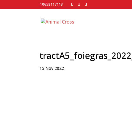
0658117113
tractA5_foiegras_202
15 Nov 2022