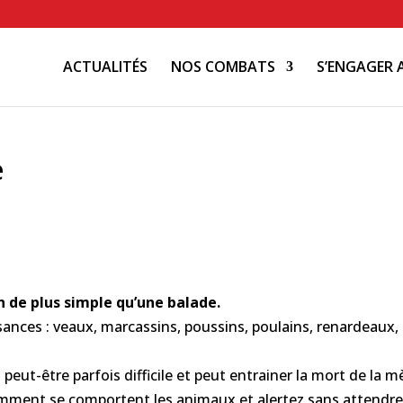
ACTUALITÉS
NOS COMBATS
S’ENGAGER 
e
n de plus simple qu’une balade.
nces : veaux, marcassins, poussins, poulains, renardeaux,
s peut-être parfois difficile et peut entrainer la mort de la m
omment se comportent les animaux et alertez sans attendre