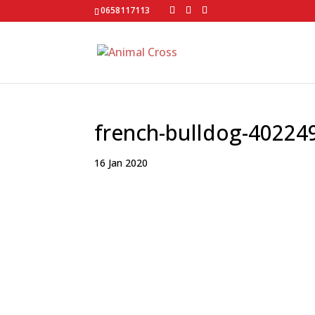
0658117113
french-bulldog-40224
16 Jan 2020