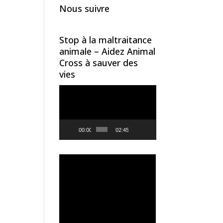
Nous suivre
Stop à la maltraitance
animale – Aidez Animal
Cross à sauver des
vies
Lecteur
vidéo
00:00
02:45