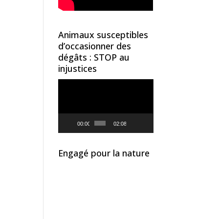
Animaux susceptibles
d’occasionner des
dégâts : STOP au
injustices
Lecteur
vidéo
00:00
02:08
Engagé pour la nature